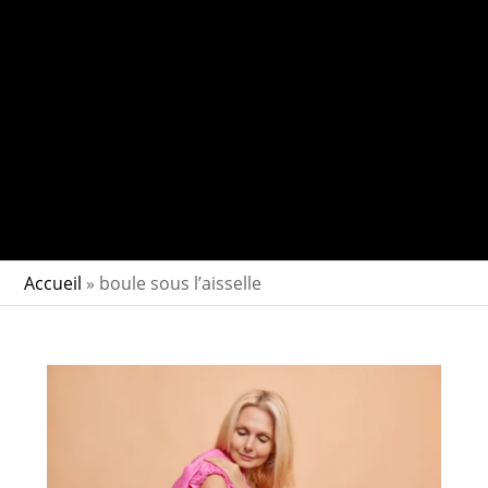
Accueil
»
boule sous l’aisselle