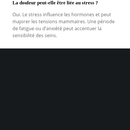
La douleur peut-elle être liée au stress ?
Oui. Le stress influence les hormones et peut
majorer les tensions mammaires. Une période
de fatigue ou d’anxiété peut accentuer la
sensibilité des seins.
Comment se déroule la prise en charge au
Centre de Sénologie Mermoz ?
analyse des symptômes,
examen clinique ciblé,
échographie immédiate si nécessaire,
résultats expliqués sur place.
L’objectif est d’éviter les examens inutiles tout
en assurant un diagnostic fiable.