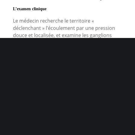
L’examen clinique
Le médecin recherche le territoire «
déclenchant » l’écoulement par une pression
douce et localisée, et examine les ganglions
axillaires.
La mammographie et l’échographie
Examens de première intention, ils permettent
de dépister une masse, des microcalcifications
ou une dilatation suspecte d’un canal.
La galactographie ou l’IRM mammaire
En cas d’écoulement uniporique sans anomalie
visible à la mammographie/échographie, on
peut réaliser une galactographie (opacification
du canal) ou une IRM mammaire pour localiser