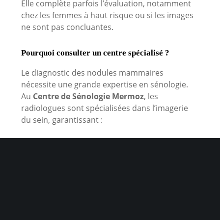
Elle complète parfois l’évaluation, notamment
chez les femmes à haut risque ou si les images
ne sont pas concluantes.
Pourquoi consulter un centre spécialisé ?
Le diagnostic des nodules mammaires
nécessite une grande expertise en sénologie.
Au
Centre de Sénologie Mermoz
, les
radiologues sont spécialisées dans l’imagerie
du sein, garantissant :
une interprétation précise des images
l’accès à tous les examens nécessaires au
même endroit
une prise en charge rapide et rassurante
un accompagnement humain, indispensable