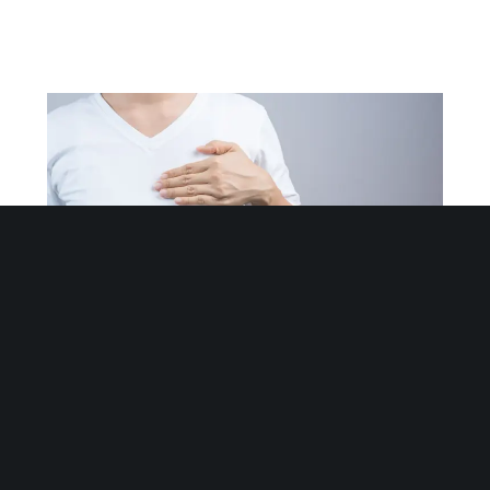
29 Novembre 2025
Nodule au sein : quand s’inquiéter et quels
examens faire ?