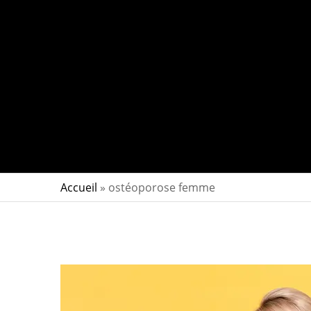
Accueil
»
ostéoporose femme