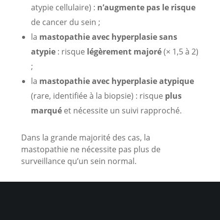
atypie cellulaire) :
n’augmente pas le risque
de cancer du sein ;
la
mastopathie avec hyperplasie sans
atypie
: risque
légèrement majoré
(× 1,5 à 2)
;
la
mastopathie avec hyperplasie atypique
(rare, identifiée à la biopsie) : risque
plus
marqué
et nécessite un suivi rapproché.
Dans la grande majorité des cas, la
mastopathie ne nécessite pas plus de
surveillance qu’un sein normal.
Comment soulager les douleurs ?
Les douleurs cycliques (mastodynies) peuvent
être très inconfortables. Plusieurs approches