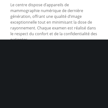
Le centre dispose d’appareils de
mammographie numérique de dernière
génération, offrant une qualité d’image
exceptionnelle tout en minimisant la dose de
rayonnement. Chaque examen est réalisé dans
le respect du confort et de la confidentialité des
patientes.
Adresse :
38 rue Jean Mermoz, 13008 Marseille
Téléphone :
04 91 32 63 63
Prendre rendez-vous :
via Doctolib
Une expertise reconnue au service des patientes
Le Centre de Sénologie Mermoz est dirigé par
des radiologues spécialisées en sénologie, avec