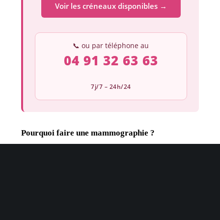
Voir les créneaux disponibles →
📞 ou par téléphone au
04 91 32 63 63
7j/7 – 24h/24
Pourquoi faire une mammographie ?
La mammographie est un examen radiologique
qui visualise les tissus mammaires à l’aide de
rayons X. Elle permet de détecter la présence
d’anomalies, de microcalcifications ou de
nodules, même avant qu’ils ne soient palpables.