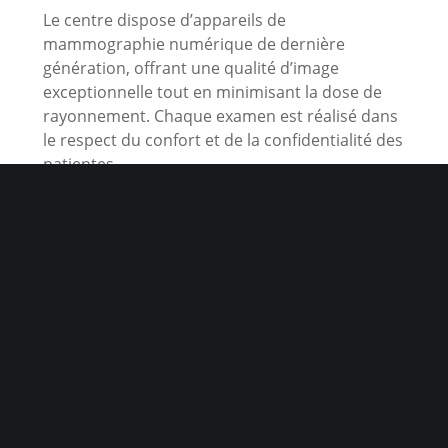
Le centre dispose d’appareils de
mammographie numérique de dernière
génération, offrant une qualité d’image
exceptionnelle tout en minimisant la dose de
rayonnement. Chaque examen est réalisé dans
le respect du confort et de la confidentialité des
patientes.
Adresse :
38 rue Jean Mermoz, 13008 Marseille
Téléphone :
04 91 32 63 63
Prendre rendez-vous :
via Doctolib
Une expertise reconnue au service des patientes
Le Centre de Sénologie Mermoz est dirigé par
des radiologues spécialisées en sénologie, avec